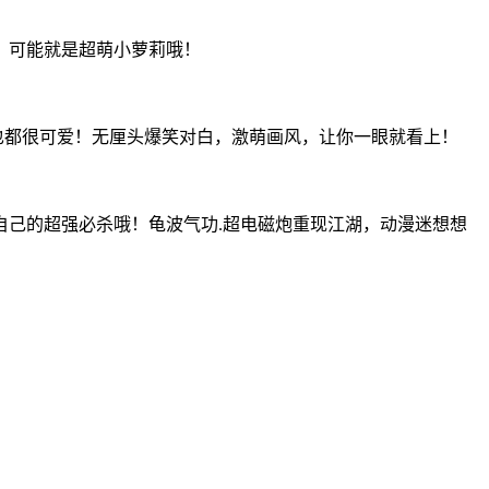
，可能就是超萌小萝莉哦！
人也都很可爱！无厘头爆笑对白，激萌画风，让你一眼就看上！
己的超强必杀哦！龟波气功.超电磁炮重现江湖，动漫迷想想