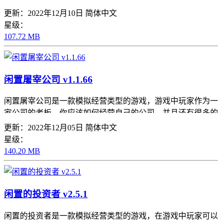
益，通过任务还可以解锁很多的区域让住店的旅客可以享受酒
更新：2022年12月10日
简体中文
店里的各种服务，你的服务态度好不好都是很重要的，你想要
星级：
自己的酒店生意越做越好，就需要玩家自己的经营能力。
107.72 MB
闲置屠宰公司 v1.1.66
闲置屠宰公司是一款模拟经营类型的游戏，游戏中玩家作为一
家公司的老板，你应该如何经营自己的公司，并且还有很多的
事情需要你去处理，这里的画面感也是很舒适的，玩家需要通
更新：2022年12月05日
简体中文
过自己的能力去完成更多的挑战，还有很多的经营目标和一些
星级：
收益，都可以代表着自己公司未来的发展，感兴趣的可以来尝
140.20 MB
试了。
闲置的投资者 v2.5.1
闲置的投资者是一款模拟经营类型的游戏，在游戏中玩家可以