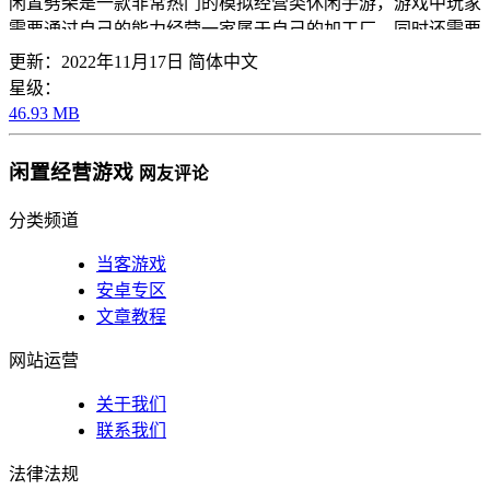
闲置劈柴是一款非常热门的模拟经营类休闲手游，游戏中玩家
需要通过自己的能力经营一家属于自己的加工厂，同时还需要
招募员工为自己工作，以此来赚取利润。
更新：2022年11月17日
简体中文
星级：
46.93 MB
闲置经营游戏
网友评论
分类频道
当客游戏
安卓专区
文章教程
网站运营
关于我们
联系我们
法律法规