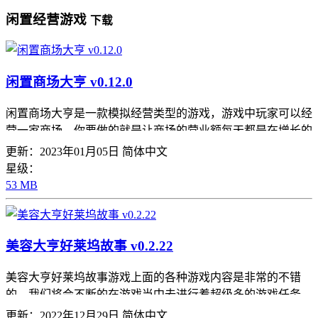
闲置经营游戏
下载
闲置商场大亨 v0.12.0
闲置商场大亨是一款模拟经营类型的游戏，游戏中玩家可以经
营一家商场，你要做的就是让商场的营业额每天都是在增长的
状态，画面感虽然是很简约的，但是你可以很好的去帮助自己
更新：2023年01月05日
简体中文
的商场有一个很好的规划，可以有很多的玩法和模式，不断的
星级：
去升级，让自己的商场规模越做越大，感兴趣的可以来尝试。
53 MB
美容大亨好莱坞故事 v0.2.22
美容大亨好莱坞故事游戏上面的各种游戏内容是非常的不错
的，我们将会不断的在游戏当中去进行着超级多的游戏任务，
我们的整个游戏画面都是非常的不错的，只有不断的去解锁超
更新：2022年12月29日
简体中文