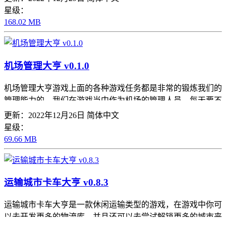
级多的游戏主题，这样就能够无限的去把我们自己的理发店更
星级：
好的经营起来，为客人带来更优质的服务，
168.02 MB
机场管理大亨 v0.1.0
机场管理大亨游戏上面的各种游戏任务都是非常的锻炼我们的
管理能力的，我们在游戏当中作为机场的管理人员，每天要不
断的去管理机场的大小事情，不断的把自己的管理能力的提高
更新：2022年12月26日
简体中文
上去，还有超级多的任务等着我们去不断的体验，各种有意思
星级：
的管理任务会给我们带来非常不错的游戏感受。
69.66 MB
运输城市卡车大亨 v0.8.3
运输城市卡车大亨是一款休闲运输类型的游戏，在游戏中你可
以去开发更多的物流库，并且还可以去尝试解锁更多的城市来