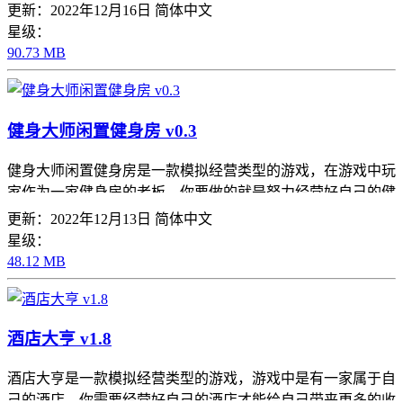
进行运输，画面感是很治愈的，卡通的画面不会给玩家带来很
更新：2022年12月16日
简体中文
多的压力，这里的玩法也是很有趣的，玩家可以跟随游戏里的
星级：
操作和提示来完成更多的挑战和任务，喜欢的可以来尝试下
90.73 MB
载。
健身大师闲置健身房 v0.3
健身大师闲置健身房是一款模拟经营类型的游戏，在游戏中玩
家作为一家健身房的老板，你要做的就是努力经营好自己的健
身房来进行获得更多的收益，你可以不断的去升级自己的健身
更新：2022年12月13日
简体中文
房设备，让顾客在健身的过程中更加有安全性，并且这里的玩
星级：
法也是很随意的，属于半放置性的游戏，玩家随时都可以回来
48.12 MB
观察。
酒店大亨 v1.8
酒店大亨是一款模拟经营类型的游戏，游戏中是有一家属于自
己的酒店，你需要经营好自己的酒店才能给自己带来更多的收