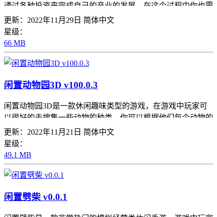
通过各种投资来完成自己的产业的发展，在这个过程中你也需
要承担投资失败的风险，但是这也是一种很刺激的过程，你可
更新：2022年11月29日
简体中文
以从中去获得更多的经验帮助自己的产业发展的越老越好，玩
星级：
法是很简单的，但是内容是很丰富的，可以让玩家感受到这里
66 MB
的乐趣。
闲置动物园3D v100.0.3
闲置动物园3D是一款休闲趣味类型的游戏，在游戏中玩家可
以很好的去搜集一些动物的种类，你可以根据他们每个动物的
习惯和一些生活环境来进行建造，给他们创造一个舒适的环境
更新：2022年11月21日
简体中文
才能够更好的生活下去，画面感是狠简约的，但是玩家玩起来
星级：
不会给无聊，这里还有很多的任务可以去完成，饲养动物们健
49.1 MB
康长大。
闲置劈柴 v0.0.1